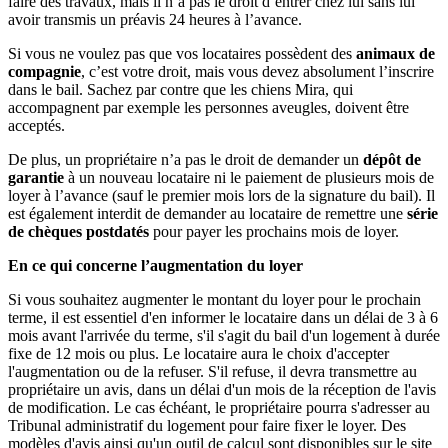
faire des travaux, mais il n’a pas le droit d’entrer chez lui sans lui
avoir transmis un préavis 24 heures à l’avance.
Si vous ne voulez pas que vos locataires possèdent des
animaux de
compagnie
, c’est votre droit, mais vous devez absolument l’inscrire
dans le bail. Sachez par contre que les chiens Mira, qui
accompagnent par exemple les personnes aveugles, doivent être
acceptés.
De plus, un propriétaire n’a pas le droit de demander un
dépôt de
garantie
à un nouveau locataire ni le paiement de plusieurs mois de
loyer à l’avance (sauf le premier mois lors de la signature du bail). Il
est également interdit de demander au locataire de remettre une
série
de chèques postdatés
pour payer les prochains mois de loyer.
En ce qui concerne l’augmentation du loyer
Si vous souhaitez augmenter le montant du loyer pour le prochain
terme, il est essentiel d'en informer le locataire dans un délai de 3 à 6
mois avant l'arrivée du terme, s'il s'agit du bail d'un logement à durée
fixe de 12 mois ou plus. Le locataire aura le choix d'accepter
l'augmentation ou de la refuser. S'il refuse, il devra transmettre au
propriétaire un avis, dans un délai d'un mois de la réception de l'avis
de modification. Le cas échéant, le propriétaire pourra s'adresser au
Tribunal administratif du logement pour faire fixer le loyer. Des
modèles d'avis ainsi qu'un outil de calcul sont disponibles sur le site